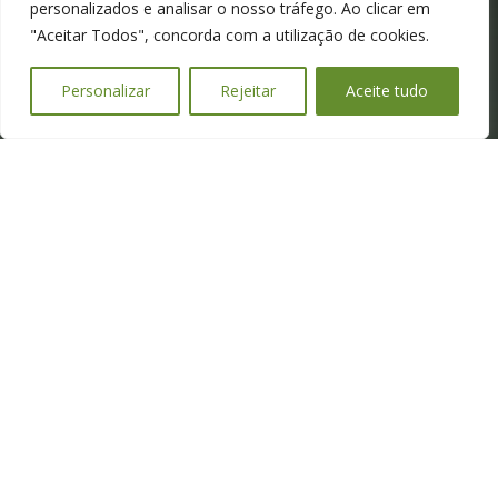
personalizados e analisar o nosso tráfego. Ao clicar em
Parceiros
"Aceitar Todos", concorda com a utilização de cookies.
Personalizar
Rejeitar
Aceite tudo
Contactos
(+351) 922243380
geral@wewantgreen.pt
Ligações
Políticas de Privacidade
Termos e Condições
Livro de Reclamações
RNAAT: 251/2022