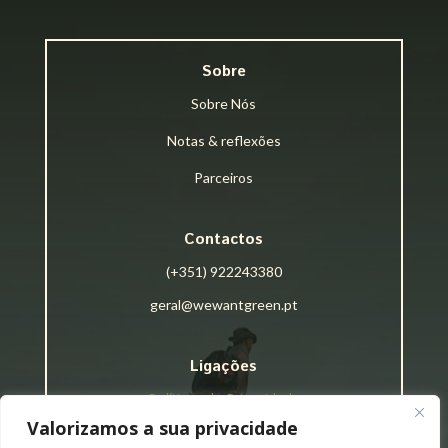
Sobre
Sobre Nós
Notas & reflexões
Parceiros
Contactos
(+351) 922243380
geral@wewantgreen.pt
Ligações
Políticas de Privacidade
Valorizamos a sua privacidade
Termos e Condições