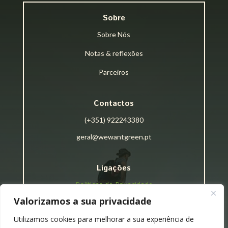
Sobre
Sobre Nós
Notas & reflexões
Parceiros
Contactos
(+351) 922243380
geral@wewantgreen.pt
Ligações
Políticas de Privacidade
Valorizamos a sua privacidade
Termos e Condições
Utilizamos cookies para melhorar a sua experiência de
Livro de Reclamações