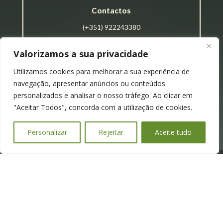
Contactos
(+351) 922243380
geral@wewantgreen.pt
Valorizamos a sua privacidade
Utilizamos cookies para melhorar a sua experiência de
Ligações
navegação, apresentar anúncios ou conteúdos
Políticas de Privacidade
personalizados e analisar o nosso tráfego. Ao clicar em
"Aceitar Todos", concorda com a utilização de cookies.
Termos e Condições
Livro de Reclamações
Personalizar
Rejeitar
Aceite tudo
RNAAT: 251/2022
Made With ❤ by WWG 2026 Copyright ©
Desenvolvido por
Digitaldomains