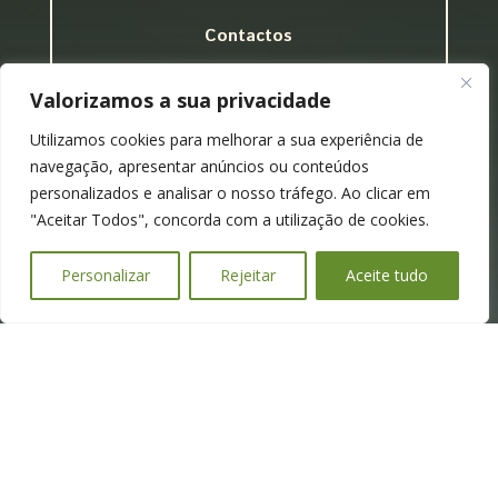
Contactos
(+351) 922243380
Valorizamos a sua privacidade
geral@wewantgreen.pt
Utilizamos cookies para melhorar a sua experiência de
navegação, apresentar anúncios ou conteúdos
Ligações
personalizados e analisar o nosso tráfego. Ao clicar em
Políticas de Privacidade
"Aceitar Todos", concorda com a utilização de cookies.
Termos e Condições
Personalizar
Rejeitar
Aceite tudo
Livro de Reclamações
RNAAT: 251/2022
Made With ❤ by WWG 2026 Copyright ©